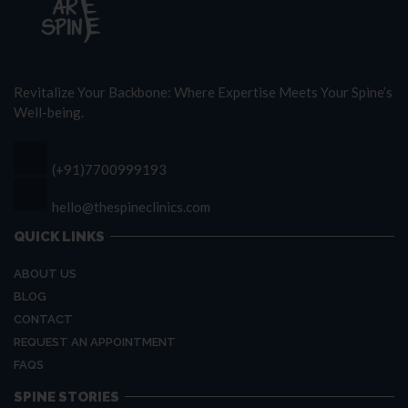
Revitalize Your Backbone: Where Expertise Meets Your Spine’s
Well-being.
(+91)7700999193
hello@thespineclinics.com
QUICK LINKS
ABOUT US
BLOG
CONTACT
REQUEST AN APPOINTMENT
FAQS
SPINE STORIES