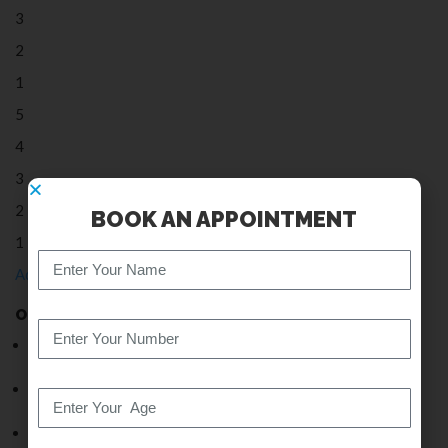
3
2
1
5
4
3
2
BOOK AN APPOINTMENT
1
Add Review
OTHER SERVICES
Acupuncture
Massage