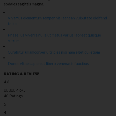
sodales sagittis magna.
Vivamus elementum semper nisi aenean vulputate eleifend
tellus
Phasellus viverra nulla ut metus varius laoreet quisque
rutrum
Curabitur ullamcorper ultricies nisi nam eget dui etiam
Donec vitae sapien ut libero venenatis faucibus
RATING & REVIEW
4.6





4.6/5
40 Ratings
5
4